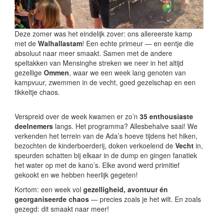
Deze zomer was het eindelijk zover: ons allereerste kamp
met de
Walhallastam
! Een echte primeur — en eentje die
absoluut naar meer smaakt. Samen met de andere
speltakken van Mensinghe streken we neer in het altijd
gezellige
Ommen
, waar we een week lang genoten van
kampvuur, zwemmen in de vecht, goed gezelschap en een
tikkeltje chaos.
Verspreid over de week kwamen er zo’n
35 enthousiaste
deelnemers
langs. Het programma? Allesbehalve saai! We
verkenden het terrein van de Ada’s hoeve tijdens het hiken,
bezochten de kinderboerderij, doken verkoelend de
Vecht
in,
speurden schatten bij elkaar in de dump en gingen fanatiek
het water op met de kano’s. Elke avond werd primitief
gekookt en we hebben heerlijk gegeten!
Kortom: een week vol
gezelligheid, avontuur én
georganiseerde chaos
— precies zoals je het wilt. En zoals
gezegd: dit smaakt naar meer!