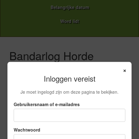
Belangrijke datum
Word lid!
Bandarlog Horde
×
Inloggen vereist
Je hebt niet de juiste rechten om deze pagina te kunnen
zien.
Je moet ingelogd zijn om deze pagina te bekijken.
Nieuws:
Gebruikersnaam of e-mailadres
Walhalla opkomst
2 maart 2026
Zondag 1 maart was het weer een
Wachtwoord
échte Walhalla-opkomst
[…]