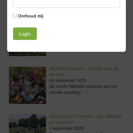
Onthoud mij
JOTA Toren Bouwen!
29 september 2025
Afgelopen zaterdag heeft de JOTA
bouwploeg weer het
[…]
Walhalla Opkomst – op zoek naar de
schatten
26 september 2025
De eerste Walhalla-opkomst van het
nieuwe scouting
[…]
Zomerkamp in Ommen – een Walhalla
vol avontuur!
1 september 2025